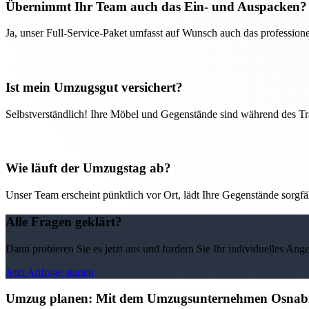
Übernimmt Ihr Team auch das Ein- und Auspacken?
Ja, unser Full-Service-Paket umfasst auf Wunsch auch das professio
Ist mein Umzugsgut versichert?
Selbstverständlich! Ihre Möbel und Gegenstände sind während des Tra
Wie läuft der Umzugstag ab?
Unser Team erscheint pünktlich vor Ort, lädt Ihre Gegenstände sorgfälti
Alle Fragen geklärt?
Dann probieren Sie es jetzt aus und fordern Sie Ihr individuelles Ang
Jetzt Anfrage starten
Umzug planen: Mit dem Umzugsunternehmen Osnabr