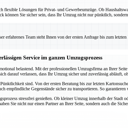
 auch flexible Lösungen für Privat- und Gewerbeumzüge. Ob Haushalts
 können Sie sicher sein, dass Ihr Umzug nicht nur pünktlich, sondern 
 erfahrenes Team steht Ihnen von der ersten Anfrage bis zum letzten Ka
verlässigen Service im ganzen Umzugsprozess
emotional belastend. Mit der professionellen Umzugsfirma an Ihrer Sei
ch darauf verlassen, dass Ihr Umzug sicher und zuverlässig abläuft, oh
nktlichkeit sind. Von der ersten Beratung bis zur letzten Kartonsuche 
ch empfindliche Gegenstände sicher zu transportieren. So garantieren w
prozess stressfrei genießen. Ob kleiner Umzug innerhalb der Stadt o
en Sie nicht nur einen Partner an Ihrer Seite, sondern auch die Sicherh