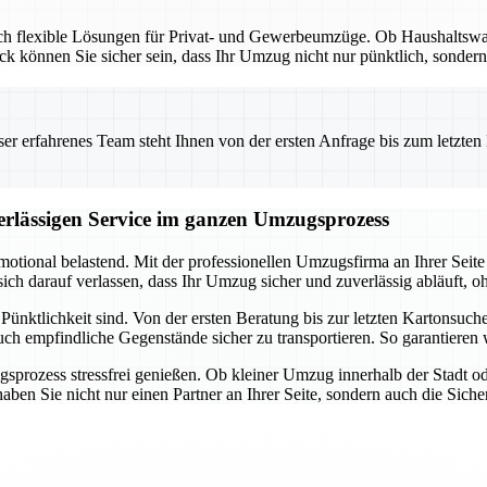
 auch flexible Lösungen für Privat- und Gewerbeumzüge. Ob Haushalts
 können Sie sicher sein, dass Ihr Umzug nicht nur pünktlich, sondern 
 erfahrenes Team steht Ihnen von der ersten Anfrage bis zum letzten Ka
verlässigen Service im ganzen Umzugsprozess
emotional belastend. Mit der professionellen Umzugsfirma an Ihrer Sei
ch darauf verlassen, dass Ihr Umzug sicher und zuverlässig abläuft, oh
nktlichkeit sind. Von der ersten Beratung bis zur letzten Kartonsuche 
ch empfindliche Gegenstände sicher zu transportieren. So garantieren w
prozess stressfrei genießen. Ob kleiner Umzug innerhalb der Stadt o
en Sie nicht nur einen Partner an Ihrer Seite, sondern auch die Sicherh