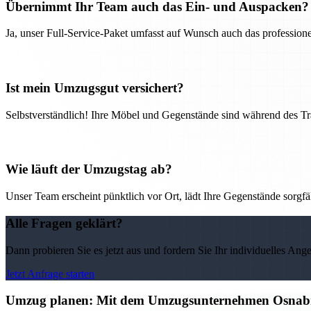
Übernimmt Ihr Team auch das Ein- und Auspacken?
Ja, unser Full-Service-Paket umfasst auf Wunsch auch das professio
Ist mein Umzugsgut versichert?
Selbstverständlich! Ihre Möbel und Gegenstände sind während des Tra
Wie läuft der Umzugstag ab?
Unser Team erscheint pünktlich vor Ort, lädt Ihre Gegenstände sorgfälti
Alle Fragen geklärt?
Dann probieren Sie es jetzt aus und fordern Sie Ihr individuelles Ang
Jetzt Anfrage starten
Umzug planen: Mit dem Umzugsunternehmen Osnabr