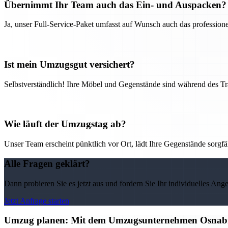
Übernimmt Ihr Team auch das Ein- und Auspacken?
Ja, unser Full-Service-Paket umfasst auf Wunsch auch das professio
Ist mein Umzugsgut versichert?
Selbstverständlich! Ihre Möbel und Gegenstände sind während des Tra
Wie läuft der Umzugstag ab?
Unser Team erscheint pünktlich vor Ort, lädt Ihre Gegenstände sorgfälti
Alle Fragen geklärt?
Dann probieren Sie es jetzt aus und fordern Sie Ihr individuelles Ang
Jetzt Anfrage starten
Umzug planen: Mit dem Umzugsunternehmen Osnabr