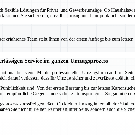
 auch flexible Lösungen für Privat- und Gewerbeumzüge. Ob Haushalts
 können Sie sicher sein, dass Ihr Umzug nicht nur pünktlich, sondern 
 erfahrenes Team steht Ihnen von der ersten Anfrage bis zum letzten Ka
verlässigen Service im ganzen Umzugsprozess
emotional belastend. Mit der professionellen Umzugsfirma an Ihrer Sei
ch darauf verlassen, dass Ihr Umzug sicher und zuverlässig abläuft, oh
nktlichkeit sind. Von der ersten Beratung bis zur letzten Kartonsuche 
ch empfindliche Gegenstände sicher zu transportieren. So garantieren w
prozess stressfrei genießen. Ob kleiner Umzug innerhalb der Stadt o
en Sie nicht nur einen Partner an Ihrer Seite, sondern auch die Sicherh